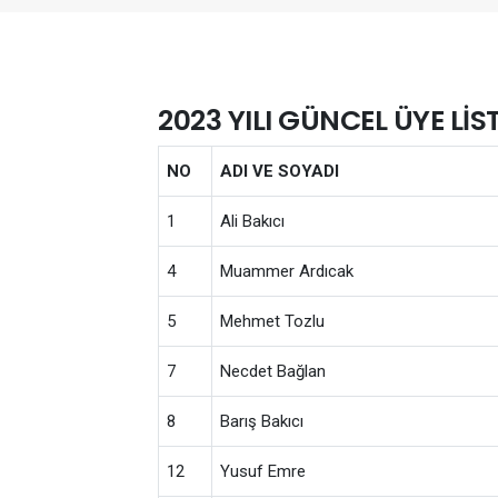
2023 YILI GÜNCEL ÜYE LİS
NO
ADI VE SOYADI
1
Ali Bakıcı
4
Muammer Ardıcak
5
Mehmet Tozlu
7
Necdet Bağlan
8
Barış Bakıcı
12
Yusuf Emre