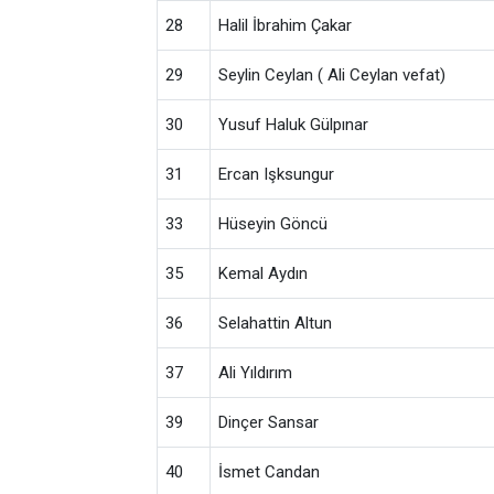
28
Halil İbrahim Çakar
29
Seylin Ceylan ( Ali Ceylan vefat)
30
Yusuf Haluk Gülpınar
31
Ercan Işksungur
33
Hüseyin Göncü
35
Kemal Aydın
36
Selahattin Altun
37
Ali Yıldırım
39
Dinçer Sansar
40
İsmet Candan