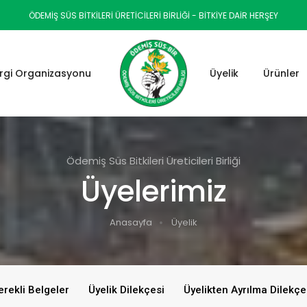
ÖDEMIŞ SÜS BITKILERI ÜRETICILERI BIRLIĞI - BİTKİYE DAİR HERŞEY
rgi Organizasyonu
Üyelik
Ürünler
Ödemiş Süs Bitkileri Üreticileri Birliği
Üyelerimiz
Anasayfa
Üyelik
erekli Belgeler
Üyelik Dilekçesi
Üyelikten Ayrılma Dilekçe