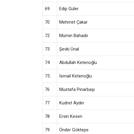
69
Edip Güler
70
Mehmet Çakar
72
Mümin Bahadır
73
Şevki Ünal
74
Abdullah Ketenoğlu
75
İsmail Ketenoğlu
76
Mustafa Pınarbaşı
77
Kudret Aydın
78
Ersin Kesen
79
Önder Göktepe