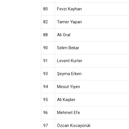
80
Fevzi Kayhan
82
Tamer Yapan
88
Ali Oral
90
Selim Bekar
91
Levent Kurter
93
Şeyma Erken
94
Mesut Yiyen
95
Ali Kaşlıer
96
Mehmet Efe
97
Özcan Kocayörük