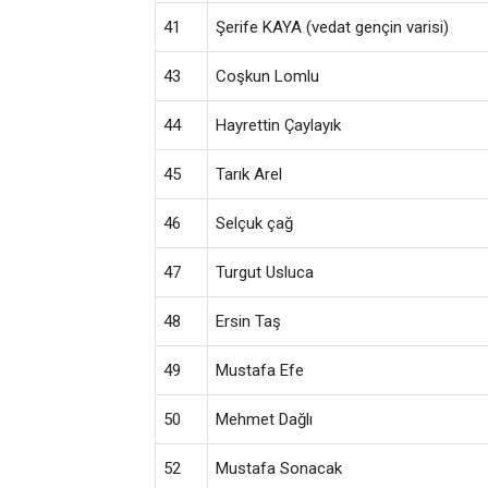
41
Şerife KAYA (vedat gençin varisi)
43
Coşkun Lomlu
44
Hayrettin Çaylayık
45
Tarık Arel
46
Selçuk çağ
47
Turgut Usluca
48
Ersin Taş
49
Mustafa Efe
50
Mehmet Dağlı
52
Mustafa Sonacak