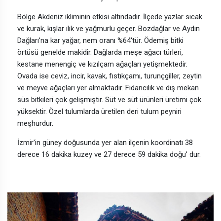
Bölge Akdeniz ikliminin etkisi altındadır. İlçede yazlar sıcak
ve kurak, kışlar ılık ve yağmurlu geçer. Bozdağlar ve Aydın
Dağları'na kar yağar, nem oranı %64'tür. Ödemiş bitki
örtüsü genelde makidir. Dağlarda meşe ağacı türleri,
kestane menengiç ve kızılçam ağaçları yetişmektedir.
Ovada ise ceviz, incir, kavak, fıstıkçamı, turunçgiller, zeytin
ve meyve ağaçları yer almaktadır. Fidancılık ve dış mekan
süs bitkileri çok gelişmiştir. Süt ve süt ürünleri üretimi çok
yüksektir. Özel tulumlarda üretilen deri tulum peyniri
meşhurdur.
İzmir'in güney doğusunda yer alan ilçenin koordinatı 38
derece 16 dakika kuzey ve 27 derece 59 dakika doğu' dur.