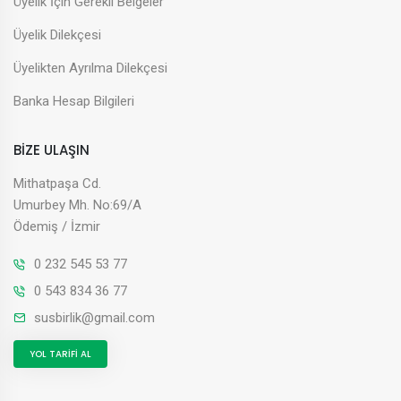
Üyelik İçin Gerekli Belgeler
Üyelik Dilekçesi
Üyelikten Ayrılma Dilekçesi
Banka Hesap Bilgileri
BİZE ULAŞIN
Mithatpaşa Cd.
Umurbey Mh. No:69/A
Ödemiş / İzmir
0 232 545 53 77
0 543 834 36 77
susbirlik@gmail.com
YOL TARİFİ AL