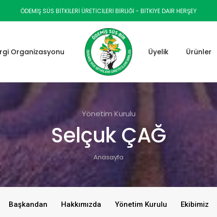
ÖDEMIŞ SÜS BITKILERI ÜRETICILERI BIRLIĞI - BİTKİYE DAİR HERŞEY
rgi Organizasyonu
Üyelik
Ürünler
Yönetim Kurulu
Selçuk ÇAĞ
Anasayfa
Başkandan
Hakkımızda
Yönetim Kurulu
Ekibimiz