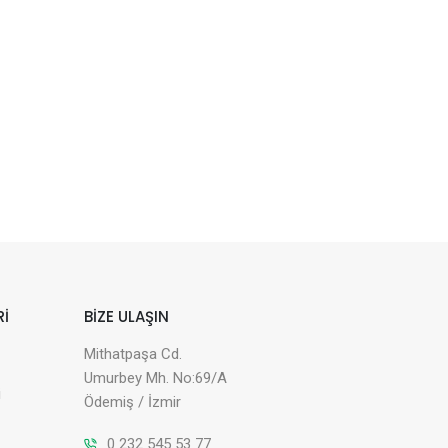
Rİ
BİZE ULAŞIN
Mithatpaşa Cd.
Umurbey Mh. No:69/A
i
Ödemiş / İzmir
0 232 545 53 77