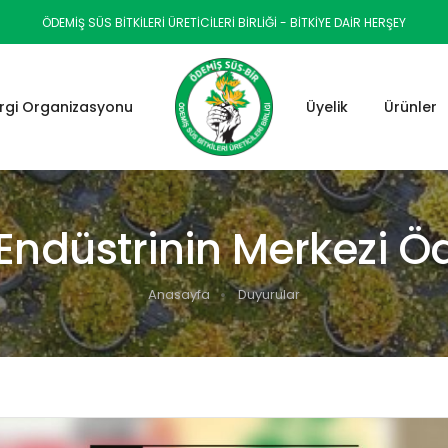
ÖDEMIŞ SÜS BITKILERI ÜRETICILERI BIRLIĞI - BİTKİYE DAİR HERŞEY
rgi Organizasyonu
Üyelik
Ürünler
 Endüstrinin Merkezi 
Anasayfa
Duyurular