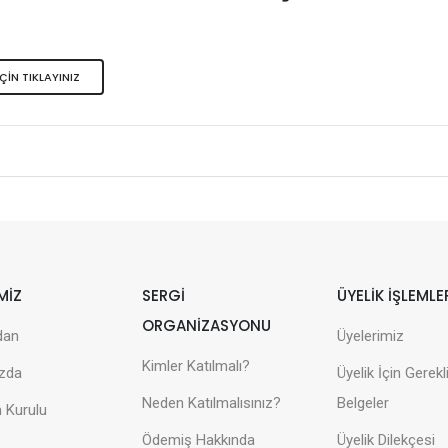
ÇİN TIKLAYINIZ
MİZ
SERGİ
ÜYELİK İŞLEMLE
ORGANİZASYONU
dan
Üyelerimiz
Kimler Katılmalı?
zda
Üyelik İçin Gerekl
Neden Katılmalısınız?
Belgeler
 Kurulu
Ödemiş Hakkında
Üyelik Dilekçesi