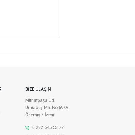
Rİ
BİZE ULAŞIN
Mithatpaşa Cd.
Umurbey Mh. No:69/A
i
Ödemiş / İzmir
0 232 545 53 77