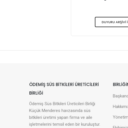
DUYURU ARŞİVİ İ
ÖDEMIŞ SÜS BITKILERI ÜRETICILERI
BİRLİĞİ
BIRLIĞI
Başkan
Ödemiş Süs Bitkileri Üreticileri Birliği
Hakkımı
Küçük Menderes havzasında süs
Yönetim
bitkileri üretimi yapan firma ve aile
işletmelerini temsil eden bir kuruluştur.
Ekibimiz