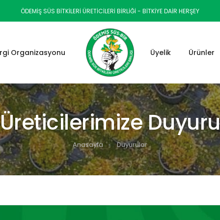
ÖDEMIŞ SÜS BITKILERI ÜRETICILERI BIRLIĞI - BİTKİYE DAİR HERŞEY
rgi Organizasyonu
Üyelik
Ürünler
Üreticilerimize Duyur
Anasayfa
Duyurular