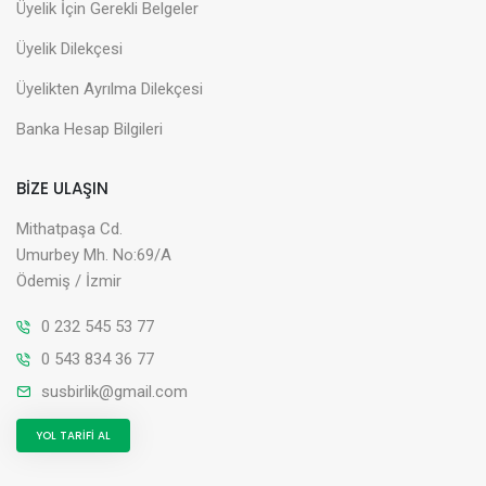
Üyelik İçin Gerekli Belgeler
Üyelik Dilekçesi
Üyelikten Ayrılma Dilekçesi
Banka Hesap Bilgileri
BİZE ULAŞIN
Mithatpaşa Cd.
Umurbey Mh. No:69/A
Ödemiş / İzmir
0 232 545 53 77
0 543 834 36 77
susbirlik@gmail.com
YOL TARİFİ AL